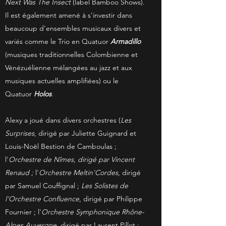
Next Was The
Insect
(label Bamboo Shows).
Il est également amené à s'investir dans
beaucoup d'ensembles musicaux divers et
variés comme le Trio en Quatuor
Armadillo
(musiques traditionnelles Colombienne et
Vénézuélienne mélangées au jazz et aux
musiques actuelles amplifiées) ou le
Quatuor
Holos
.
Alexy a joué dans divers orchestres (
Les
Surprises
, dirigé par Juliette Guignard et
Louis-Noël Bestion de Camboulas ;
l'
Orchestre de Nîmes, dirigé par Vincent
Renaud ;
l'
Orchestre Meltin'Cordes
, dirigé
par Samuel Couffignal ;
Les Solistes de
l'
Orchestre Confluence
, dirigé par Philippe
Fournier ; l'
Orchestre Symphonique Rhône-
Alpes Auvergne
, dirigé par Laurent Pillot ;