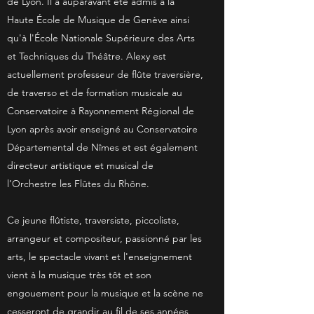
de Lyon. Il a auparavant été admis à la
Haute École de Musique de Genève ainsi
qu'à l'École Nationale Supérieure des Arts
et Techniques du Théâtre. Alexy est
actuellement professeur de flûte traversière,
de traverso et de formation musicale au
Conservatoire
à Rayonnement Régional de
Lyon après avoir enseigné au Conservatoire
Départemental de Nîmes et est également
directeur artistique et musical de
l’Orchestre les Flûtes du Rhône.
Ce jeune flûtiste, traversiste, piccoliste,
arrangeur et compositeur, passionné par les
arts, le spectacle vivant et l'enseignement
vient à la musique très tôt et son
engouement pour la musique et la scène ne
cesseront de grandir au fil de ses années