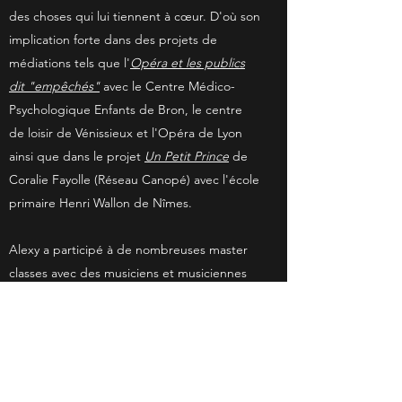
des choses qui lui tiennent à cœur. D'où son
implication forte dans des projets de
médiations tels que l'
Opéra et les publics
dit "empêchés"
avec le
Centre Médico-
Psychologique Enfants de Bron, le centre
de loisir de Vénissieux et l'Opéra de Lyon
ainsi que dans le projet
Un Petit Prince
de
Coralie Fayolle (Réseau Canopé) avec l'école
primaire Henri Wallon de Nîmes.
Alexy a participé à de nombreuses master
classes avec des musiciens et musiciennes
de renoms comme Juliette Hurel, Gilles
Cottin, Benoit Letouzé, Mehdi Lougraïda,
Philippe Fournier et a eu la chance de
travailler avec Serge Saitta, Amélie Michel,
Catherine Latzarus, Yves Rechsteiner,