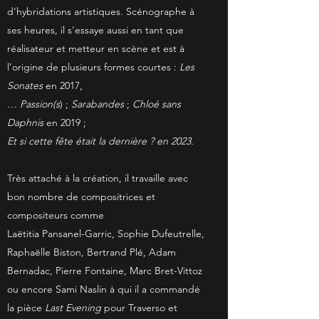
d'hybridations artistiques. Scénographe à
ses heures, il s'essaye aussi en tant que
réalisateur et metteur en scène et est à
l’origine de plusieurs formes courtes :
Les
Sonates
en 2017,
… Passion(s
) ;
Sarabandes
;
Chloé sans
Daphnis
en 2019 ;
Et si cette fête était la dernière ? en 2023.
Très attaché à la création, il travaille avec
bon nombre de compositrices et
compositeurs comme
Laëtitia Pansanel-Garric, Sophie Dufeutrelle,
Raphaëlle Biston, Bertrand Plé, Adam
Bernadac, Pierre Fontaine, Marc Bret-Vittoz
ou encore Sami Naslin à qui il a commandé
la pièce
Last Evening
pour Traverso et